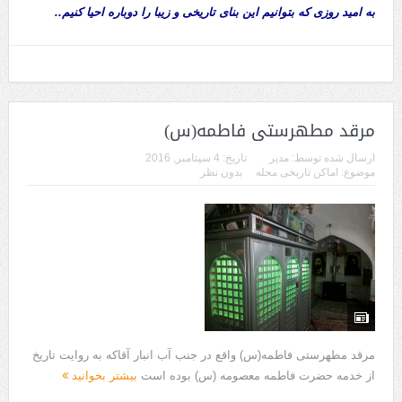
به امید روزی که بتوانیم این بنای تاریخی و زیبا را دوباره احیا کنیم..
مرقد مطهرستی فاطمه(س)
ارسال شده توسط:
مدیر
تاریخ:
4 سپتامبر, 2016
موضوع:
اماکن تاریخی محله
بدون نظر
مرقد مطهرستی فاطمه(س) واقع در جنب آب انبار آقاکه به روایت تاریخ
از خدمه حضرت فاطمه معصومه (س) بوده است
بیشتر بخوانید