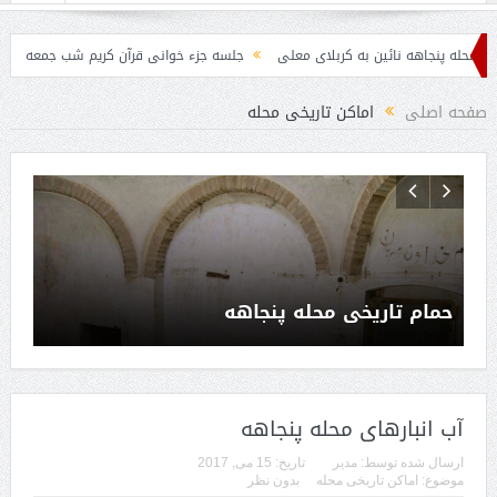
اهه نائین به کربلای معلی
جلسه جزء خوانی قرآن کریم شب جمعه هر هفته
م
صفحه اصلی
اماکن تاریخی محله
حمام تاریخی محله پنجاهه
آب انبارهای محله پنجاهه
ارسال شده توسط:
مدیر
تاریخ:
15 می, 2017
موضوع:
اماکن تاریخی محله
بدون نظر