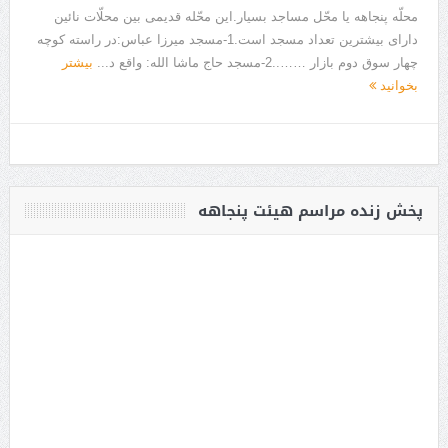
محلّه پنجاهه یا محّل مساجد بسیار.این محّله قدیمی بین محلّات نائین
دارای بیشترین تعداد مسجد است.1-مسجد میرزا عباس:در راسته کوچه
چهار سوق دوم بازار ……..2-مسجد حاج ماشا الله: واقع د...
بیشتر
بخوانید
پخش زنده مراسم هیئت پنجاهه