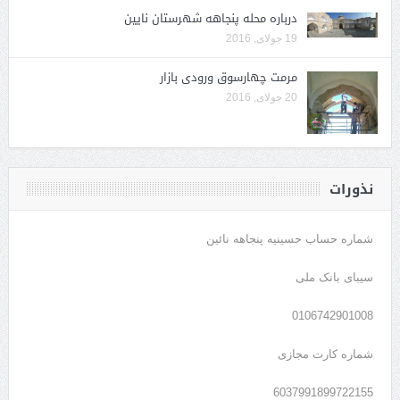
درباره محله پنجاهه شهرستان نایین
19 جولای, 2016
مرمت چهارسوق ورودی بازار
20 جولای, 2016
نذورات
شماره حساب حسینیه پنجاهه نائین
سیبای بانک ملی
0106742901008
شماره کارت مجازی
6037991899722155