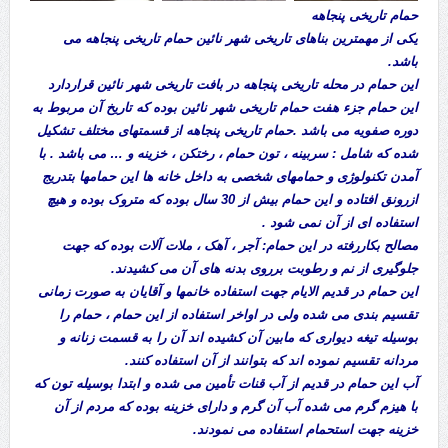
حمام تاريخی پنجاهه
يکی از مهمترين بناهای تاريخی شهر نائين حمام تاريخی پنجاهه می
باشد.
اين حمام در محله تاريخی پنجاهه در بافت تاريخی شهر نائين قراردارد
اين حمام جزء هفت حمام تاريخی شهر نائين بوده که تاريخ آن مربوط به
دوره صفويه می باشد .حمام تاريخی پنجاهه از قسمتهای مختلف تشکيل
شده که شامل : سربينه ، تون حمام ، رختکن ، خزينه و … می باشد . با
آمدن تکنولوژی و حمامهای شخصی به داخل خانه ها اين حمامها بتدريج
ازرونق افتاده و اين حمام بيش از 30 سال بوده که متروک بوده و هيچ
استفاده ای از آن نمی شود .
مصالح بکاررفته در اين حمام: آجر ، آهک ، ملات آلات بوده که جهت
جلوگيری از نم و رطوبت برروی بدنه های آن می کشيدند.
اين حمام در قديم الايام جهت استفاده خانمها و آقايان به صورت زمانی
تقسيم بندی می شده ولی در اواخر استفاده از اين حمام ، حمام را
بوسيله تيغه ديواری که مابين آن کشيده اند آن را به قسمت زنانه و
مردانه تقسيم نموده اند که بتوانند از آن استفاده کنند.
آب اين حمام در قديم از آب قنات تأمين می شده و ابتدا بوسيله تون که
با هيزم گرم می شده آب آن گرم و دارای خزينه بوده که مردم از آن
خزينه جهت استحمام استفاده می نمودند.