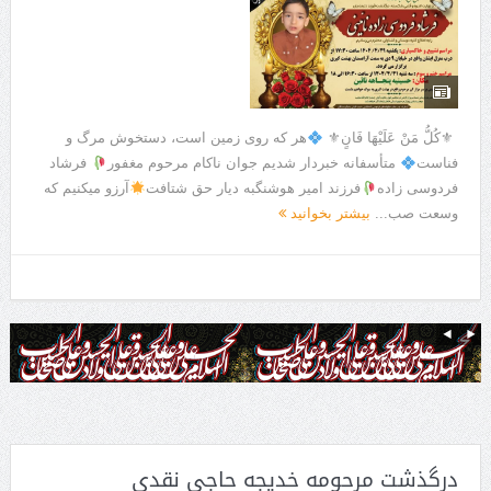
‍ ⚜كُلُّ مَنْ عَلَيْهَا فَانٍ⚜
هر که روی زمین است، دستخوش مرگ و
فناست
متأسفانه خبردار شدیم جوان ناکام مرحوم مغفور
فرشاد
فردوسی زاده
فرزند امیر هوشنگبه دیار حق شتافت
آرزو میکنیم که
وسعت صب...
بیشتر بخوانید
درگذشت مرحومه خدیجه حاجی نقدی