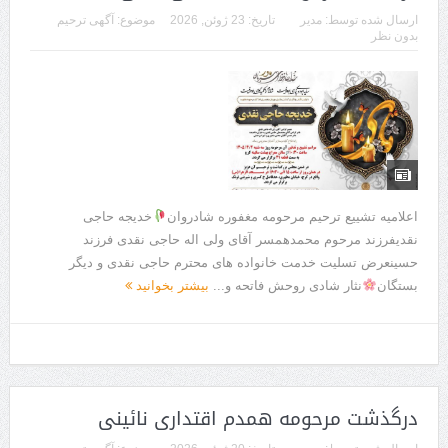
ارسال شده توسط:
مدیر
تاریخ:
23 ژوئن, 2026
موضوع:
آگهی ترحیم
بدون نظر
اعلامیه تشییع ترحیم مرحومه مغفوره شادروان
خدیجه حاجی
نقدیفرزند مرحوم محمدهمسر آقای ولی اله حاجی نقدی فرزند
حسینعرض تسلیت خدمت خانواده های محترم حاجی نقدی و دیگر
بستگان
نثار شادی روحش فاتحه و...
بیشتر بخوانید
درگذشت مرحومه همدم اقتداری نائینی