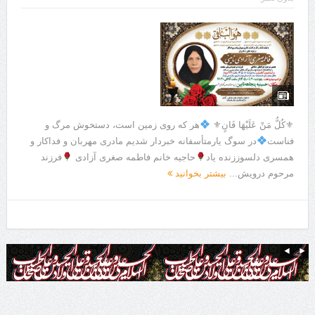
⚜كُلُّ مَنْ عَلَيْهَا فَانٍ⚜
هر که روی زمین است، دستخوش مرگ و
فناست
در سوگ یارمتأسفانه خبردار شدیم مادری مهربان و فداکار و
همسری دلسوززنده یاد
حاجیه خانم فاطمه صغری آزادی
فرزند
مرحوم درویش...
بیشتر بخوانید