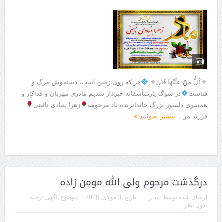
⚜كُلُّ مَنْ عَلَيْهَا فَانٍ⚜
هر که روی زمین است، دستخوش مرگ و
فناست
در سوگ یارمتأسفانه خبردار شدیم مادری مهربان و فداکار و
همسری دلسوز بزرگ خاندانزنده یاد مرحومه
زهرا بنیادی نائینی
فرزند مر...
بیشتر بخوانید
درگذشت مرحوم ولی الله مومن زاده
ارسال شده توسط:
مدیر
تاریخ:
3 جولای, 2026
موضوع:
آگهی ترحیم
بدون نظر