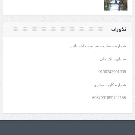
نذورات
شماره حساب حسینیه پنجاهه نائین
سیبای بانک ملی
0106742901008
شماره کارت مجازی
6037991899722155