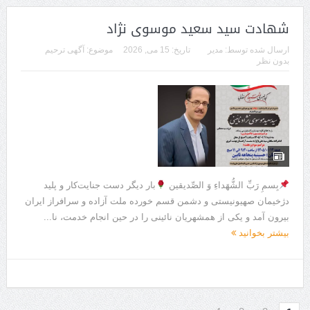
شهادت سید سعید موسوی نژاد
ارسال شده توسط:
مدیر
تاریخ:
15 می, 2026
موضوع:
آگهی ترحیم
بدون نظر
بِسمِ رَبِّ الشُّهَداءِ وَ الصِّدیقین
بار دیگر دست جنایت‌کار و پلید
دژخیمان صهیونیستی و دشمن قسم خورده ملت آزاده و سرافراز ایران
بیرون آمد و یکی از همشهریان نائینی را در حین انجام خدمت، نا...
بیشتر بخوانید