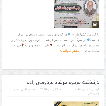
⚜كُلُّ مَنْ عَلَيْهَا فَانٍ⚜
هر که روی زمین است، دستخوش مرگ و
فناست
در سوگ یارمتأسفانه خبردار شدیم پدری مهربان و فداکار و
همسری دلسوز بزرگ خاندانزنده یاد
ولی الله مومن زاده
فرزند
محمد به دی...
بیشتر بخوانید
درگذشت مرحوم فرشاد فردوسی زاده
ارسال شده توسط:
مدیر
تاریخ:
23 ژوئن, 2026
موضوع:
آگهی ترحیم
بدون نظر