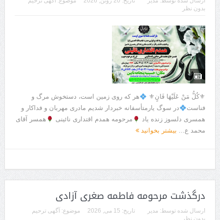
ارسال شده توسط:
مدیر
تاریخ:
20 ژوئن, 2026
موضوع:
آگهی ترحیم
بدون نظر
⚜كُلُّ مَنْ عَلَيْهَا فَانٍ⚜
هر که روی زمین است، دستخوش مرگ و
فناست
در سوگ یارمتأسفانه خبردار شدیم مادری مهربان و فداکار و
همسری دلسوز زنده یاد
مرحومه همدم اقتداری نائینی
همسر آقای
محمد ع...
بیشتر بخوانید
درگذشت مرحومه فاطمه صغری آزادی
ارسال شده توسط:
مدیر
تاریخ:
15 می, 2026
موضوع:
آگهی ترحیم
بدون نظر