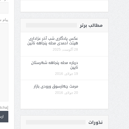
پیام 
مطالب برتر
عکس یادگاری شب آخر عزاداری
هیئت احمدی محله پنجاهه نائین
28 آگوست, 2025
درباره محله پنجاهه شهرستان
نایین
19 جولای, 2016
مرمت چهارسوق ورودی بازار
20 جولای, 2016
[recaptcha]
نذورات