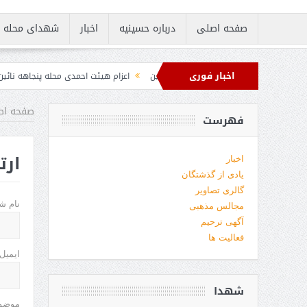
صفحه اصلی
درباره حسینیه
اخبار
شهدای محله
اخبار فوری
 هیئت احمدی محله پنجاهه نائین
اعزام هیئت احمدی محله پنجاهه نائین به کربلا
جاهه نائین در دفتر آستان مقدس علی ابن موسی الرضا علیه السلام
صفحه اص
فهرست
ارت
اخبار
یادی از گذشتگان
گالری تصاویر
نام ش
مجالس مذهبی
آگهی ترحیم
فعالیت ها
ایمیل
شهدا
موضو