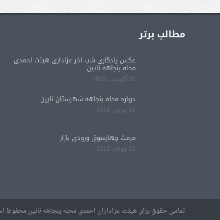
مطالب برتر
عکس یادگاری شب آخر عزاداری هیئت احمدی
محله پنجاهه نائین
28 آگوست, 2025
درباره محله پنجاهه شهرستان نایین
19 جولای, 2016
مرمت چهارسوق ورودی بازار
20 جولای, 2016
تمامی حقوق برای هیئت عزاداران احمدی محله پنجاهه نائین محفوظ ا