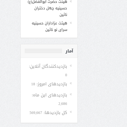
هیئت حضرت ابوالفضل(ع)
حسینیه چهل دختران
نائین
هیئت عزاداران حسینیه
سرای نو نائین
آمار
بازدیدکنندگان آنلاین:
0
بازدیدهای امروز:
18
بازدیدهای این ماه:
2,686
کل بازدیدها:
569,667