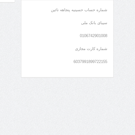
شماره حساب حسینیه پنجاهه نائین
سیبای بانک ملی
0106742901008
شماره کارت مجازی
6037991899722155